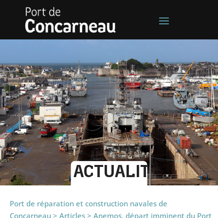
ACTUALITÉS
Port de réparation et construction navales de
Concarneau
>
Articles
>
Anemos, départ imminent du Port