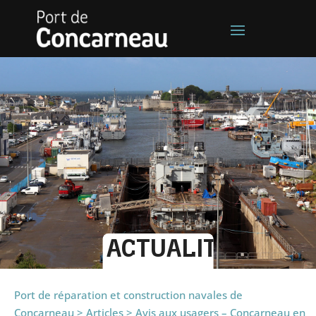
ACTUALITÉS
Port de réparation et construction navales de
Concarneau
>
Articles
>
Avis aux usagers – Concarneau en