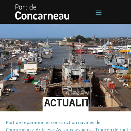
ACTUALITÉS
Port de réparation et construction navales de
Concarneau
>
Articles
>
Avis aux usagers – Tronçon de route