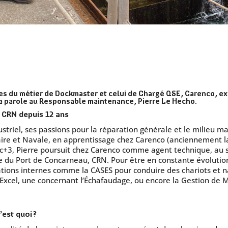
ses du métier de Dockmaster et celui de Chargé QSE, Carenco, e
la parole au Responsable maintenance, Pierre Le Hecho.
, CRN depuis 12 ans
striel, ses passions pour la réparation générale et le milieu m
ire et Navale, en apprentissage chez Carenco (anciennement l
c+3, Pierre poursuit chez Carenco comme agent technique, au s
du Port de Concarneau, CRN. Pour être en constante évolution a
ions internes comme la CASES pour conduire des chariots et na
à Excel, une concernant l’Échafaudage, ou encore la Gestion de
est quoi ?