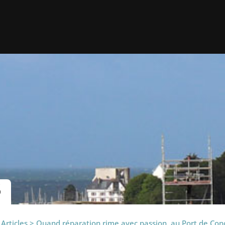
S
>
Articles
>
Quand réparation rime avec passion, au Port de Con