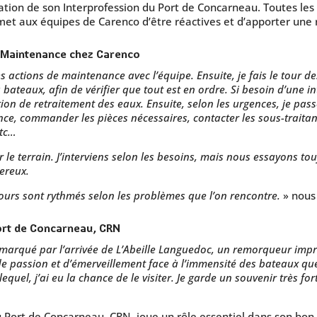
tion de son Interprofession du Port de Concarneau. Toutes les
met aux équipes de Carenco d’être réactives et d’apporter une 
e Maintenance chez Carenco
actions de maintenance avec l’équipe. Ensuite, je fais le tour de
 bateaux, afin de vérifier que tout est en ordre. Si besoin d’une i
ation de retraitement des eaux. Ensuite, selon les urgences, je p
e, commander les pièces nécessaires, contacter les sous-traitant
etc…
le terrain. J’interviens selon les besoins, mais nous essayons tou
ereux.
 jours sont rythmés selon les problèmes que l’on rencontre.
» nous 
Port de Concarneau, CRN
 marqué par l’arrivée de L’Abeille Languedoc, un remorqueur imp
de passion et d’émerveillement face à l’immensité des bateaux que
quel, j’ai eu la chance de le visiter. Je garde un souvenir très f
Port de Concarneau, CRN, joue un rôle essentiel dans son bon 