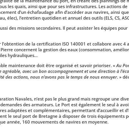
intégralité de la maintenance du port, en créant des plannings 
 les quais, ainsi que pour ses infrastructures. Les actions de
cement d’un échafaudage afin d’accéder aux navires, ainsi que
eau, élec), l’entretien quotidien et annuel des outils (ELS, CS, 
si des missions secondaires. Il peut assister les équipes pour un
r l’obtention de la certification ISO 140001 et collabore avec 
e Pierre concernent la gestion des eaux (consommation, améliora
huiles hydrauliques…
ble maintenance doit être organisé et savoir prioriser. «
Au Por
 agréable, avec un bon accompagnement et une direction à l’écou
ité des actions, nous n’avons pas le temps de nous ennuyer
. » dé
ration Navales, n’est pas le plus grand mais regroupe une diver
 demandes des armateurs. Le Port est également le seul à avo
ures adaptées et complémentaires, permettant d’accueillir et d’
t le seul port de Bretagne à disposer de trois équipements po
 chaque année, 160 mouvements de navires en moyenne.