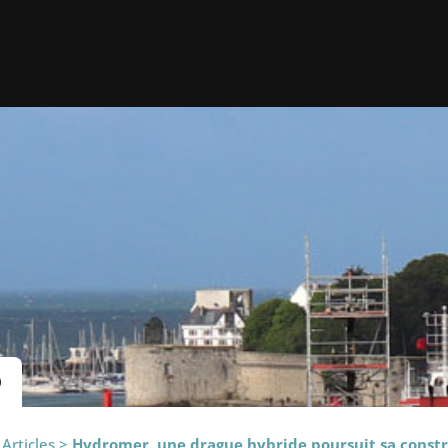
S
>
Articles
>
Hydromer, une drague hybride poursuit sa const