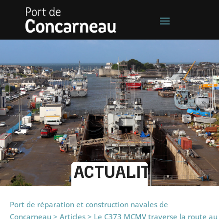
ACTUALITÉS
Port de réparation et construction navales de
Concarneau
>
Articles
>
Le C373 MCMV traverse la route au