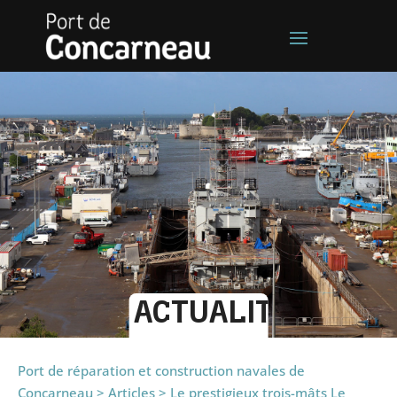
ACTUALITÉS
Port de réparation et construction navales de
Concarneau
>
Articles
>
Le prestigieux trois-mâts Le