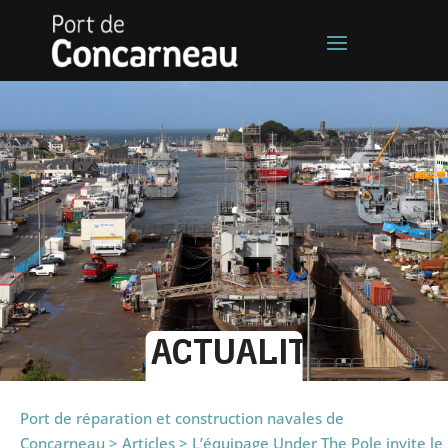
ACTUALITÉS
Port de réparation et construction navales de
Concarneau
>
Articles
>
L’équipage Under The Pole invite le