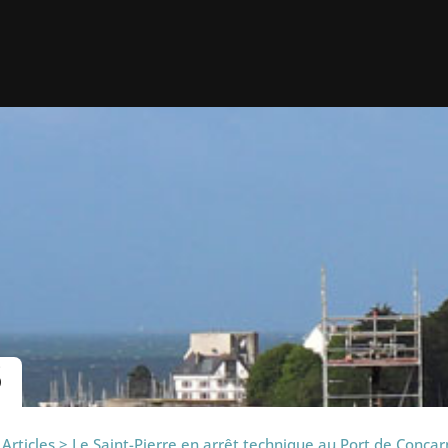
S
>
Articles
>
Le Saint-Pierre en arrêt technique au Port de Conca