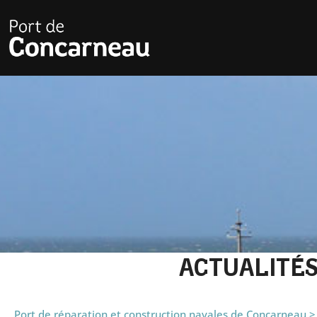
ACTUALITÉ
Port de réparation et construction navales de Concarneau