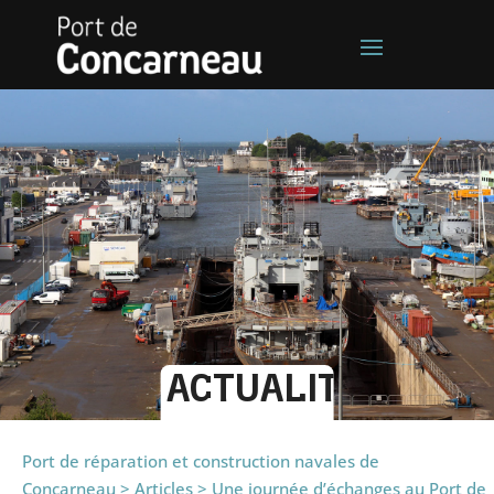
ACTUALITÉS
Port de réparation et construction navales de
Concarneau
>
Articles
>
Une journée d’échanges au Port de